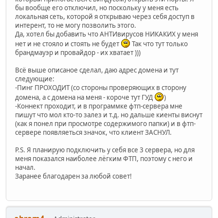
бы вообще его отключил, но поскольку у меня есть
локальная сеть, которой я открываю через себя доступ в
интерент, то не могу позволить этого.
Да, хотел бы добавить что АНТИвирусов НИКАКИХ у меня
нет и не стояло и стоять не будет
Так что тут только
брандмауэр и провайдор - их хватает )))
Всё выше описаное сделал, даю адрес домена и тут
следующие:
-Пинг ПРОХОДИТ (со стороны проверяющих в сторону
домена, а с домена на меня - короче тут ГУД
)
-Коннект проходит, и в программке фтп-сервера мне
пишут что мол кто-то залез и т.д. но дальше киенты виснут
(как я понел при просмотре содержимого папки) и в фтп-
сервере появляеться значок, что клиент ЗАСНУЛ.
P.S. Я планирую подключить у себя все 3 сервера, но для
меня показался наиболее лёгким ФТП, поэтому с него и
начал.
Заранее благодарен за любой совет!