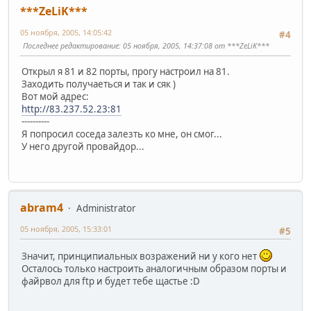
***ZeLiK***
05 ноября, 2005, 14:05:42
#4
Последнее редактирование
: 05 ноября, 2005, 14:37:08 от ***ZeLiK***
Открыл я 81 и 82 порты, прогу настроил на 81.
Заходить получаеться и так и сяк )
Вот мой адрес:
http://83.237.52.23:81
----------
Я попросил соседа залезть ко мне, он смог...
У него другой провайдор...
abram4
Administrator
05 ноября, 2005, 15:33:01
#5
Значит, принципиальных возражений ни у кого нет
Осталось только настроить аналогичным образом порты и
файрвол для ftp и будет тебе щастье :D