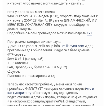
интернет, чтоб на него могли заходить и качать...
Начну с описания моего компа:
WinXP Pro SP1, ADSL-модем (USB), скорость подключения к
интернету 256/128 КБит/с, IP у меня ДИНАМИЧЕСКИЙ, И У
МЕНЯ ЕСТЬ ЛОКАЛЬНАЯ СЕТЬ, ктоурую провайдор не
должен видеть.
Подробнее о моём провайдоре можно посмотреть
ТУТ
Программы, которые я использую:
-Домен 3-го уровня (zelik.no-ip.info -
zelik.dynu.com
и др.) +
программка для обновления IP адреса в базе домена.
-FTP-сервер:
Serv-U v6.1 (крякнутый)
-FTP-клиенты:
FAR, Проводник, браузеры (IE и MyIE2)
-Другое:
Пингование, трассировка и т.д.
Теперь что касается проблем, у меня как я понял
провайдор ФИЛЬТРУЕТ некторые основные порты (
что и
как смотрите тут
) Поэтому я вынужден делать
подключения на других портах, которые не фильтруються
+ в настройках брандмауэра (FireWall, стандартный,
который прилогаеться с виндусом) открыть эти порты. Я