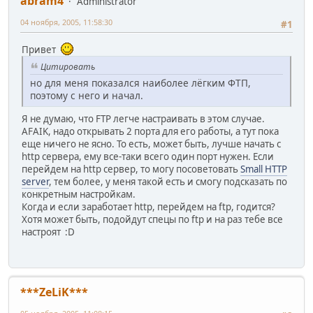
abram4
Administrator
04 ноября, 2005, 11:58:30
#1
Привет
Цитировать
но для меня показался наиболее лёгким ФТП,
поэтому с него и начал.
Я не думаю, что FTP легче настраивать в этом случае.
AFAIK, надо открывать 2 порта для его работы, а тут пока
еще ничего не ясно. То есть, может быть, лучше начать с
http сервера, ему все-таки всего один порт нужен. Если
перейдем на http сервер, то могу посоветовать
Small HTTP
server
, тем более, у меня такой есть и смогу подсказать по
конкретным настройкам.
Когда и если заработает http, перейдем на ftp, годится?
Хотя может быть, подойдут спецы по ftp и на раз тебе все
настроят :D
***ZeLiK***