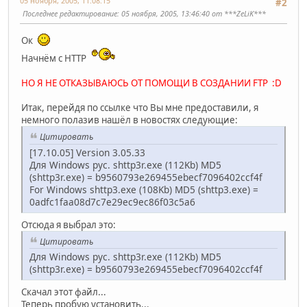
05 ноября, 2005, 11:08:15
#2
Последнее редактирование
: 05 ноября, 2005, 13:46:40 от ***ZeLiK***
Ок
Начнём с HTTP
НО Я НЕ ОТКАЗЫВАЮСЬ ОТ ПОМОЩИ В СОЗДАНИИ FTP :D
Итак, перейдя по ссылке что Вы мне предоставили, я
немного полазив нашёл в новостях следующие:
Цитировать
[17.10.05] Version 3.05.33
Для Windows рус. shttp3r.exe (112Kb) MD5
(shttp3r.exe) = b9560793e269455ebecf7096402ccf4f
For Windows shttp3.exe (108Kb) MD5 (shttp3.exe) =
0adfc1faa08d7c7e29ec9ec86f03c5a6
Отсюда я выбрал это:
Цитировать
Для Windows рус. shttp3r.exe (112Kb) MD5
(shttp3r.exe) = b9560793e269455ebecf7096402ccf4f
Скачал этот файл...
Теперь пробую установить...