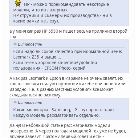
HP - можно порекомендовать некоторые
модели, и то из лазерных.
HP струники и Сканеры их производства - ни в
какие рамки не лезут.
а у меня как раз HP 5550 и пашет весьма прилично второй
год
Цитировать
Если надо высокое качество при нормальной цене:
Lexmark Z35 и выше ...
Если очень хорошее качество+удобство
пользования - EPSON Photo- серий
А как раз Lexmark и Epson в Израиле не очень хвалят. Их
как-то завезли гнилую партию и имя себе они попортили
изрядно. Т.е. в разных местных условиях все может
складываться по разному.
Цитировать
Какие мониторы - Samsung, LG - тут просто надо
каждую модель рассматривать отдельно.
Да ну! В небольшой статье рассматривать модели
несерьезно. А через полгода и моделей тех уже не будет,
друние завезут. Поэтому первый совет и есть -