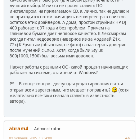
качественной и быстрой (для своей цены) печатью, HP -
лучший выбор. И никто не просит ставить ПО
инсталлером, на прилагаемом CD, я, лично, так не делаю и
не приходится потом вычищить ветки реестра в поисков
остатков этих драйверов. А дома, простой струйник HP DJ
400 работает с 97 года и без проблем. Причем на
глянцевой бумаге дает неплохое качество. К Лексмаркам
всегда питал недоверие (наверное из-за моделей Z1x,
Z2x) К Epson-ам (обычным, не фото) начал терять доверие
после мучений с CX62. Хотя, когда были Stylus
800(1000,1500) был весьма ими доволен.
Насчет работы с разными ОС - какой процент начинающих
работает на системе, отличной от Windows?
PS... В конце концов - доступ для редактирования статьи
открыт всем зарегенным, что мешает поправить?
(хотя
желательно все-таки сначала ставить в известность
автора).
abram4
Administrator
09 февраля, 2005, 13:34:00
#8