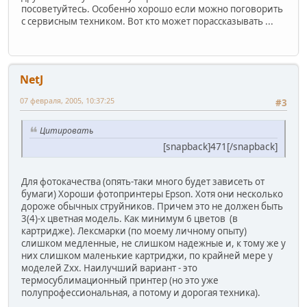
посоветуйтесь. Особенно хорошо если можно поговорить
с сервисным техником. Вот кто может порассказывать ...
NetJ
07 февраля, 2005, 10:37:25
#3
Цитировать
[snapback]471[/snapback]
Для фотокачества (опять-таки много будет зависеть от
бумаги) Хороши фотопринтеры Epson. Хотя они несколько
дороже обычных струйников. Причем это не должен быть
3(4)-х цветная модель. Как минимум 6 цветов (в
картридже). Лексмарки (по моему личному опыту)
слишком медленные, не слишком надежные и, к тому же у
них слишком маленькие картриджи, по крайней мере у
моделей Zxx. Наилучший вариант - это
термосублимационный принтер (но это уже
полупрофессиональная, а потому и дорогая техника).