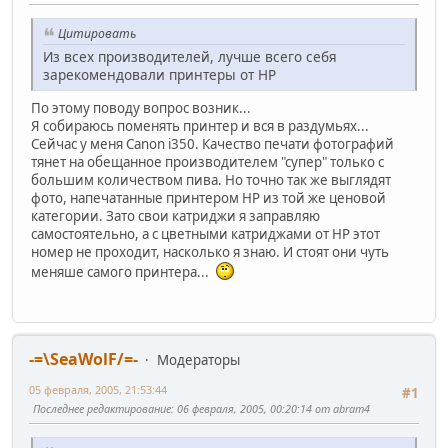
Цитировать
Из всех производителей, лучше всего себя
зарекомендовали принтеры от HP
По этому поводу вопрос возник...
Я собираюсь поменять принтер и вся в раздумьях...
Сейчас у меня Canon i350. Качество печати фотографий
тянет на обещанное производителем "супер" только с
большим количеством пива. Но точно так же выглядят
фото, напечатанные принтером HP из той же ценовой
категории. Зато свои катриджи я заправляю
самостоятельно, а с цветными катриджами от HP этот
номер не проходит, насколько я знаю. И стоят они чуть
меняше самого принтера...
-=\SeaWolF/=-
Модераторы
05 февраля, 2005, 21:53:44
#1
Последнее редактирование
: 06 февраля, 2005, 00:20:14 от abram4