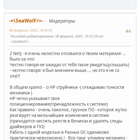
-=\SeaWolF/=-
Модераторы
08 февраля, 2005, 19:44:59
#4
Последнее редактирование
: 08 февраля, 2005, 19:55:29 от -
=\SeaWolF/=-
2 NetJ - я очень нелестно отозвался о твоем материале ...
было за что!
Честно говоря не ожидал от тебя такое увидеть(услышать)
- честно говоря я был мнением выше..., но это я не со
зла!!!
В общем кратко - о HP струйники -( откидываю тонкости
механики )
HP четко указывает свое
позиционирование(принадлежность к системе)
Как правило - очень тажелое, грузное ПО - которое жутко
реагирует на мельчайшие изменения в системе
(приходится чистить рееств в Вениках и удалять следы
драйверов и ПО)
Работь с одной моделью в Разных ОС одинаково
практически невозможно.! - Все-таки упомяну механику -