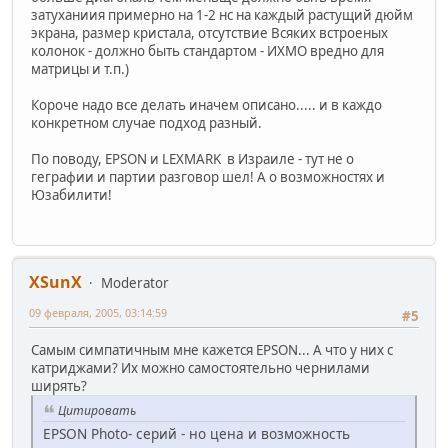
затуханиия примерно на 1-2 нс на каждый растущий дюйм
экрана, размер кристала, отсутствие Всяких встроеных
колонок - должно быть стандартом - ИХМО вредно для
матрицы и т.п.)
Короче надо все делать иначем описано..... и в каждо
конкретном случае подход разный.
По поводу, EPSON и LEXMARK в Израиле - тут не о
геграфии и партии разговор шел! А о возможностях и
Юзабилити!
XSunX
Moderator
09 февраля, 2005, 03:14:59
#5
Самым симпатичным мне кажется EPSON... А что у них с
катриджами? Их можно самостоятельно чернилами
ширять?
Цитировать
EPSON Photo- серий - но цена и возможность