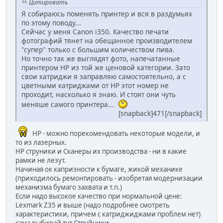
Цитировать
Я собираюсь поменять принтер и вся в раздумьях
по этому поводу...
Сейчас у меня Canon i350. Качество печати
фотографий тянет на обещанное производителем
"супер" только с большим количеством пива.
Но точно так же выглядят фото, напечатанные
принтером HP из той же ценовой категории. Зато
свои катриджи я заправляю самостоятельно, а с
цветными катриджами от HP этот номер не
проходит, насколько я знаю. И стоят они чуть
меняше самого принтера...
[snapback]471[/snapback]
HP - можно порекомендовать некоторые модели, и
то из лазерных.
HP струники и Сканеры их производства - ни в какие
рамки не лезут.
Начиная ок капризности к бумаге, жикой механике
(приходилось ремонтировать - изобретая модернизации
механизма бумаго захвата и т.п.)
Если надо высокое качество при нормальной цене:
Lexmark Z35 и выше (надо подробнее смотреть
характеристики, причем с катриджиджами проблем нет)
сама выбирай тут
Струйники