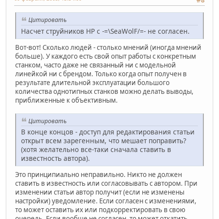
Цитировать
Насчет струйников HP с -=\SeaWolF/=- не согласен.
Вот-вот! Сколько людей - столько мнений (иногда мнений
больше). У каждого есть свой опыт работы с конкретным
станком, часто даже не связанный ни с модельной
линейкой ни с брендом. Только когда опыт получен в
результате длительной эксплуатации большого
количества однотипных станков можно делать выводы,
приближенные к объективным.
Цитировать
В конце концов - доступ для редактирования статьи
открыт всем зарегенным, что мешает поправить?
(хотя желательно все-таки сначала ставить в
известность автора).
Это принципиально неправильно. Никто не должен
ставить в известность или согласовывать с автором. При
изменении статьи автор получит (если не изменены
настройки) уведомление. Если согласен с изменениями,
то может оставить их или подкорректировать в свою
очередь. Если вообще не согласен, то может откатить