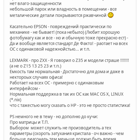
нет влаго-защищенности
небольшой парок или владность в помещении - все
металические детали покрываются ржавчиной
Касательно EPSON - повреждений практически по
механике - не бывает! (пока небыло) (Любит хорошую
фотобумагу как и все - но и обычную тоже прекрасно ест) -
Да и вообще является стандарт Де Факто! - раотает на всех
ОС с одинаковой надежнойстью... и т.п.
LEXMARK - про ZXX - Я говорил о Z35 и модели страше !!!!!!!
(а не о Z15 13 25 23 и т.п.)
Емкость там нормальная - Достаточно для дома и даже в
нектороых случаях офиса!
Работает на всех ОС - примерно с одинаковым
интерфейсом -
Нормальная поддержка в так их ОС как MAC OS X, LINUX
(*.nix)
что с тажестью могу сказать о HP - это не просто статистика!
PS немного не в тему - но дополню до кучи:
Про матрицы и Т.П.
Выбором может служить не производитель а тех
параметры (скороть затухания кристала - оч важно - чем
больше диагональ тем меньще должно быть время