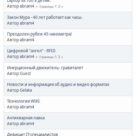
Laptop за 100 $ детям.
Автор
abram4
1
2
Страницы
Закон Мура - 40 лет работает как часы.
Автор
abram4
Преодолен рубеж 45 нанометра!
Автор
abram4
Цифровой “ангел” - RFID
Автор
abram4
1
2
Страницы
Инерционный движитель- гравиталет
Автор Guest
Новости и информация об аудио и видео форматах
Автор
Gelata
Технология WIKI
Автор
abram4
Антикварная лавка
Автор
abram4
Дефицит IT-специалистов