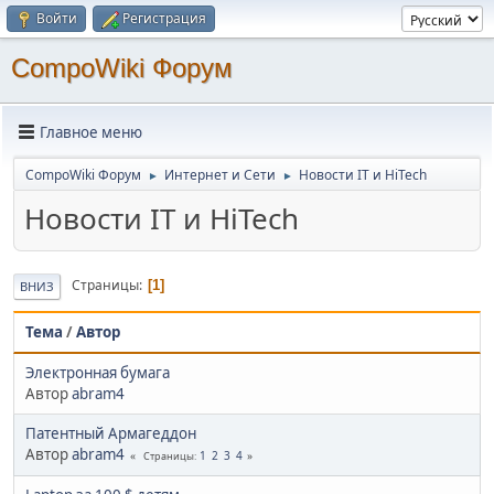
Войти
Регистрация
CompoWiki Форум
Главное меню
CompoWiki Форум
Интернет и Сети
Новости IT и HiTech
►
►
Новости IT и HiTech
Страницы
1
ВНИЗ
Тема
/
Автор
Электронная бумага
Автор
abram4
Патентный Армагеддон
Автор
abram4
1
2
3
4
Страницы