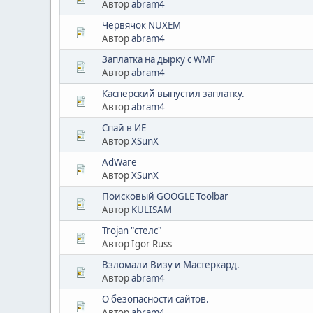
Автор
abram4
Червячок NUXEM
Автор
abram4
Заплатка на дырку с WMF
Автор
abram4
Касперский выпустил заплатку.
Автор
abram4
Спай в ИЕ
Автор
XSunX
AdWare
Автор
XSunX
Поисковый GOOGLE Toolbar
Автор
KULISAM
Trojan "стелс"
Автор Igor Russ
Взломали Визу и Мастеркард.
Автор
abram4
О безопасности сайтов.
Автор
abram4