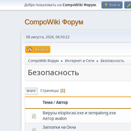
Добро пожаловать на
CompoWiki Форум
.
Войти
CompoWiki Форум
08 августа, 2026, 06:50:22
Начало
CompoWiki Форум
Интернет и Сети
Безопасность
►
►
Безопасность
Страницы
1
ВНИЗ
Тема
/
Автор
Вирусы eksplorasi.exe и sempalong.exe
Автор
avalon
Заплатки на Окна