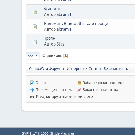
Фишинг
Автор
abram4
Взломать Bluetooth стало проще
Автор
abram4
Троян
Автор Stas
Страницы
1
ВВЕРХ
CompoWiki Форум
Интернет и Сети
Безопасность
►
►
Опрос
Заблокированная тема
Перемещенная тема
Закрепленная тема
Тема, которую вы отслеживаете
,
SMF 2.1.7 © 2026
Simple Machines