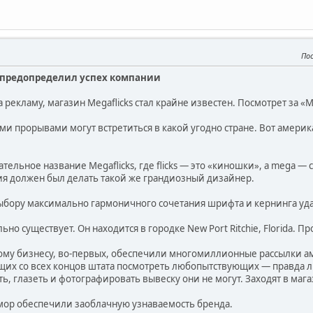
По
 предопределил успех компании
а рекламу, магазин Megaflicks стал крайне известен. Посмотрет за «
и прорывами могут встретиться в какой угодно стране. Вот амери
тельное название Megaflicks, где flicks — это «киношки», а mega — 
я должен был делать такой же грандиозный дизайнер.
ыбору максимально гармоничного сочетания шрифта и кернинга уда
но существует. Он находится в городке New Port Ritchie, Florida. П
му бизнесу, во-первых, обеспечили многомиллионные рассылки ам
их со всех концов штата посмотреть любопытствующих — правда ли
ть, глазеть и фотографировать вывеску они не могут. Заходят в мага
юмор обеспечили заоблачную узнаваемость бренда.