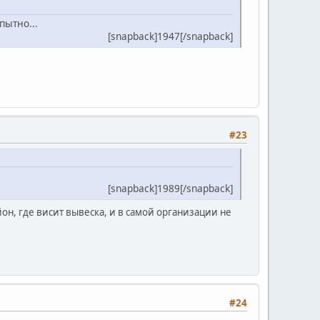
пытно...
[snapback]1947[/snapback]
#23
[snapback]1989[/snapback]
он, где висит вывеска, и в самой организации не
#24