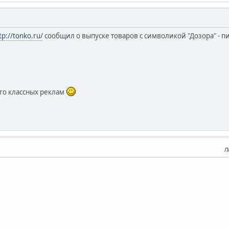
tp://tonko.ru/
сообщил о выпуске товаров с символикой "Дозора" - пив
го классных реклам
П