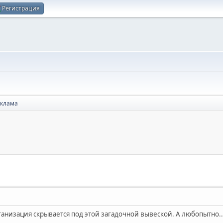
Регистрация
еклама
организация скрывается под этой загадочной вывеской. А любопытно..