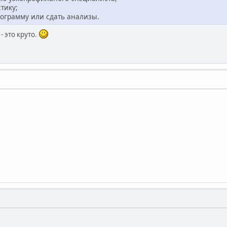
тику;
иограмму или сдать анализы.
- это круто.