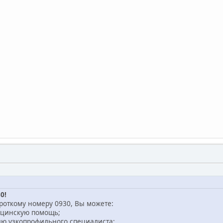
0!
роткому номеру 0930, Вы можете:
ицинскую помощь;
ию узкопрофильного специалиста;