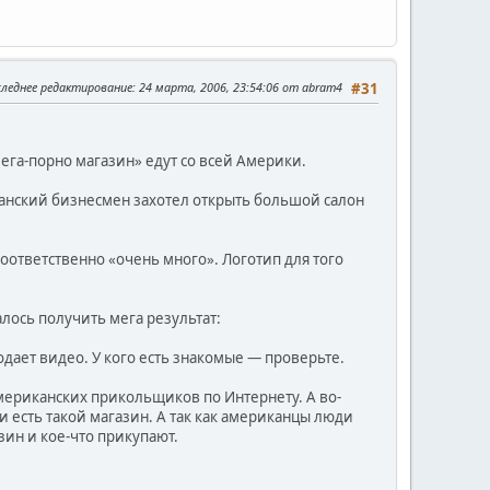
следнее редактирование
: 24 марта, 2006, 23:54:06 от abram4
#31
Мега-порно магазин» едут со всей Америки.
канский бизнесмен захотел открыть большой салон
соответственно «очень много». Логотип для того
лось получить мега результат:
родает видео. У кого есть знакомые — проверьте.
ериканских прикольщиков по Интернету. А во-
 есть такой магазин. А так как американцы люди
зин и кое-что прикупают.