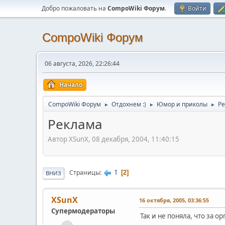
Добро пожаловать на
CompoWiki Форум
.
Войти
CompoWiki Форум
06 августа, 2026, 22:26:44
Начало
CompoWiki Форум
Отдохнем :)
Юмор и приколы
Р
►
►
►
Реклама
Автор XSunX, 08 декабря, 2004, 11:40:15
1
Страницы
2
ВНИЗ
XSunX
16 октября, 2005, 03:36:55
Супермодераторы
Так и не поняла, что за 