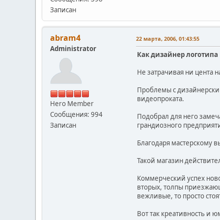
Записан
abram4
22 марта, 2006, 01:43:55
Administrator
Как дизайнер логотипа
Не затрачивая ни цента н
Проблемы с дизайнерским
видеопроката.
Hero Member
Сообщения: 994
Подобрал для него замеча
Записан
грандиозного предприяти
Благодаря мастерскому в
Такой магазин действитель
Коммерческий успех ново
вторых, толпы приезжающ
вежливые, то просто стоя
Вот так креативность и 