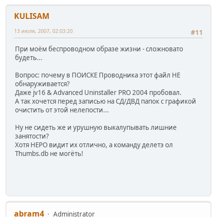
KULISAM
13 июля, 2007, 02:03:20
#11
При моём беспроводном образе жизни - сложновато
будеть...
Вопрос: почему в ПОИСКЕ Проводника этот файл НЕ
обнаруживается?
Даже jv16 & Advanced Uninstaller PRO 2004 пробовал.
А так хочется перед записью на СД/ДВД папок с графикой
очистить от этой нелепости...
Ну не сидеть же и урушную выкалупывать лишние
занятости?
Хотя НЕРО видит их отлично, а команду делетэ ол
Thumbs.db не могёть!
abram4
Administrator