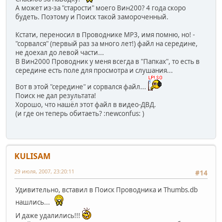
А может из-за "старости" моего Вин200? 4 года скоро
будеть. Поэтому и Поиск такой замороченный.
Кстати, переносил в Проводнике МР3, имя помню, но! -
"сорвался" (первый раз за много лет!) файл на середине,
не доехал до левой части...
В Вин2000 Проводник у меня всегда в "Папках", то есть в
середине есть поле для просмотра и слушания...
Вот в этой "середине" и сорвался файл...
Поиск не дал результата!
Хорошо, что нашёл этот файл в видео-ДВД.
(и где он теперь обитаеть? :newconfus: )
KULISAM
29 июля, 2007, 23:20:11
#14
Удивительно, вставил в Поиск Проводника и Thumbs.db
нашлись...
И даже удалились!!!