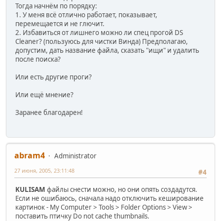
Тогда начнём по порядку:
1. У меня всё отлично работает, показывает,
перемещается и не глючит.
2. Избавиться от лишнего можно ли спец прогой DS
Cleaner? (пользуюсь для чистки Винда) Предполагаю,
допустим, дать название файла, сказать "ищи" и удалить
после поиска?
Или есть другие проги?
Или ещё мнение?
Заранее благодарен!
abram4
Administrator
27 июня, 2005, 23:11:48
#4
KULISAM
файлы снести можно, но они опять создадутся.
Если не ошибаюсь, сначала надо отключить кеширование
картинок - My Computer > Tools > Folder Options > View >
поставить птичку Do not cache thumbnails.