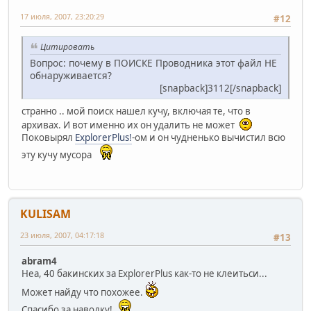
17 июля, 2007, 23:20:29
#12
Цитировать
Вопрос: почему в ПОИСКЕ Проводника этот файл НЕ
обнаруживается?
[snapback]3112[/snapback]
странно .. мой поиск нашел кучу, включая те, что в
архивах. И вот именно их он удалить не может
Поковырял
ExplorerPlus!
-ом и он чудненько вычистил всю
эту кучу мусора
KULISAM
23 июля, 2007, 04:17:18
#13
abram4
Неа, 40 бакинских за ExplorerPlus как-то не клеитьси...
Может найду что похожее.
Спасибо за наводку!