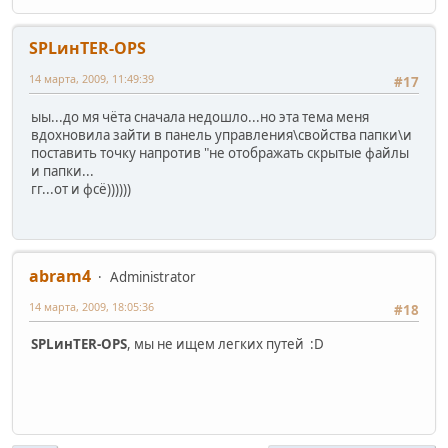
SPLинTER-OPS
14 марта, 2009, 11:49:39
#17
ыы...до мя чёта сначала недошло...но эта тема меня
вдохновила зайти в панель управления\свойства папки\и
поставить точку напротив "не отображать скрытые файлы
и папки...
гг...от и фсё))))))
abram4
Administrator
14 марта, 2009, 18:05:36
#18
SPLинTER-OPS
, мы не ищем легких путей :D