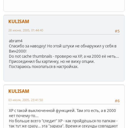
KULISAM
28 июня, 2005, 01:44:40
#5
abram4
Спасибо за наводку! Но этой штуки не обнаружил у себя в
Вин2000!
Do not cache thumbnails - проверю на ХР, а на 2000 её неть...
Присоединил бы картинку, но не вижу опции.
Постараюсь покопаться в настройках.
KULISAM
03 июля, 2005, 23:41:50
#6
XP с такой выключенной функцией. Там это есть, а в 2000
нет почему-то...
Но больше всего "следит" ХР - как пройдёшься по папкам -
так тут же сразу... эта "зараза". Время и секунды совпадают