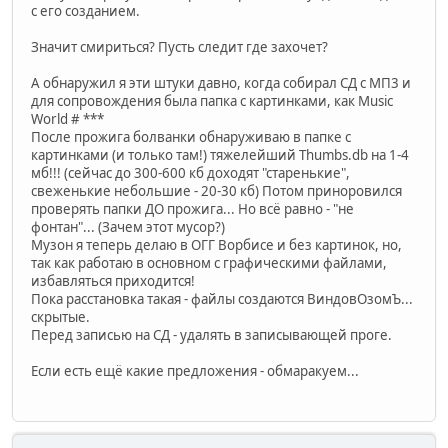
с его созданием.
Значит смириться? Пусть следит где захочет?
А обнаружил я эти штуки давно, когда собирал СД с МП3 и
для сопровождения была папка с картинками, как Music
World # ***
После прожига болванки обнаруживаю в папке с
картинками (и только там!) тяжелейший Thumbs.db на 1-4
мб!!! (сейчас до 300-600 кб доходят "старенькие",
свеженькие небольшие - 20-30 кб) Потом приноровился
проверять папки ДО прожига... Но всё равно - "не
фонтан"... (Зачем этот мусор?)
Музон я теперь делаю в ОГГ Ворбисе и без картинок, но,
так как работаю в основном с графическими файлами,
избавляться приходится!
Пока расстановка такая - файлы создаются ВиндовОзомЪ...
скрытые.
Перед записью на СД - удалять в записывающей проге.
Если есть ещё какие предложения - обмаракуем...