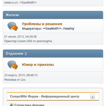
netw.ru
от
-=\SeaWolF/=-
Железо
Проблемы и решения
Модераторы:
-=\SeaWolF/=-
,
Fatality
01 июля, 2012, 04:39:38
Принтер Canon i350
от peereogma
Отдохнем :)
Юмор и приколы
23 марта, 2010, 08:48:15
Реклама
от Liss
CompoWiki Форум - Информационный центр
Статистика форума