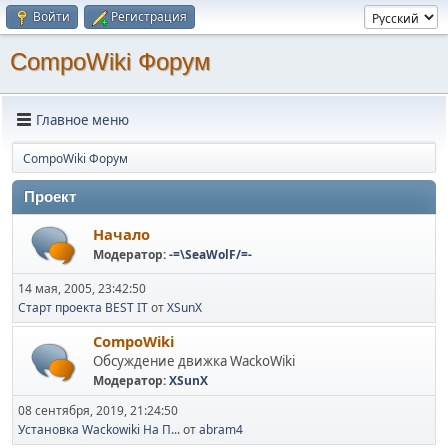
Войти
Регистрация
CompoWiki Форум
Главное меню
CompoWiki Форум
Проект
Начало
Модератор:
-=\SeaWolF/=-
14 мая, 2005, 23:42:50
Старт проекта BEST IT
от
XSunX
CompoWiki
Обсуждение движка WackoWiki
Модератор:
XSunX
08 сентября, 2019, 21:24:50
Установка Wackowiki На П...
от
abram4