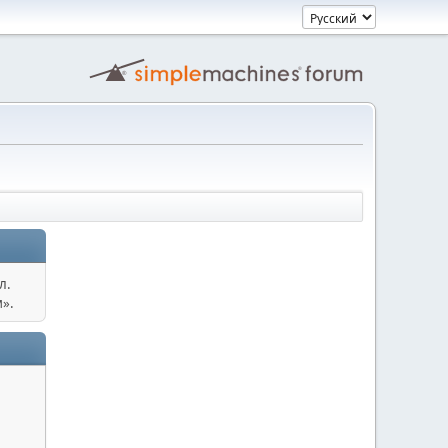
л.
».